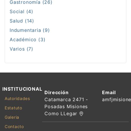
Gastronomía (26)
Social (4)
Salud (14)
Indumentaria (9)
Académico (3)
Varios (7)
INSTITUCIONAL
Dirección
Email
Autoridades
Catamarca 2471 -
amfjmision
Posadas Misiones
Estatuto
Como LLegar
Galeria
Contacto