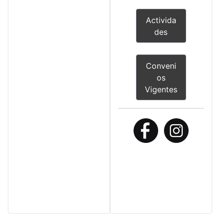
r
t
h
Activida
des
Conveni
os
Vigentes