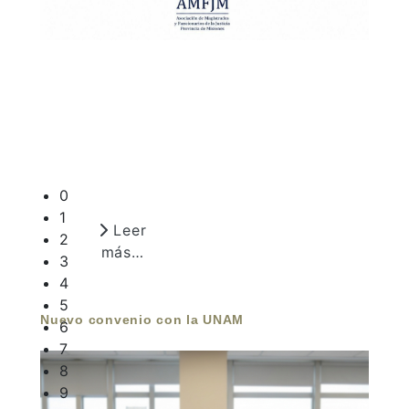
0
1
Leer
2
más…
3
4
5
Nuevo convenio con la UNAM
6
7
8
9