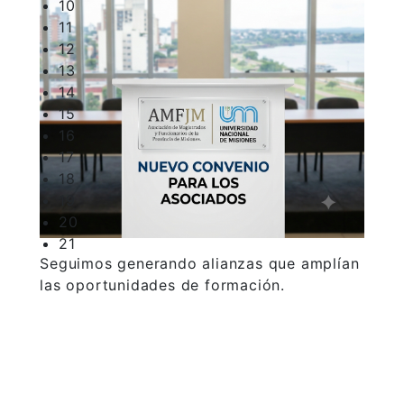
10
11
12
13
14
15
16
17
18
19
20
21
Seguimos generando alianzas que amplían
las oportunidades de formación.