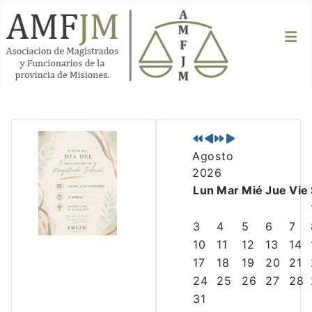
P
P
N
N
r
r
e
e
Agosto
e
e
x
x
2026
v
v
t
t
Lun
Mar
Mié
Jue
Vie
i
i
Y
M
o
o
e
o
3
4
5
6
7
u
u
a
n
10
11
12
13
14
s
s
r
t
17
18
19
20
21
Y
M
h
24
25
26
27
28
e
o
31
a
n