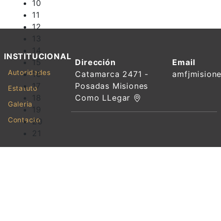
10
11
12
13
14
INSTITUCIONAL
Dirección
Email
15
Autoridades
Catamarca 2471 -
amfjmision
16
Posadas Misiones
17
Estatuto
Como LLegar
18
Galeria
19
Contacto
20
21