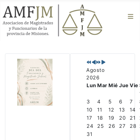
P
P
N
N
r
r
e
e
Agosto
e
e
x
x
2026
v
v
t
t
Lun
Mar
Mié
Jue
Vie
i
i
Y
M
o
o
e
o
3
4
5
6
7
u
u
a
n
10
11
12
13
14
s
s
r
t
17
18
19
20
21
Y
M
h
24
25
26
27
28
e
o
31
a
n