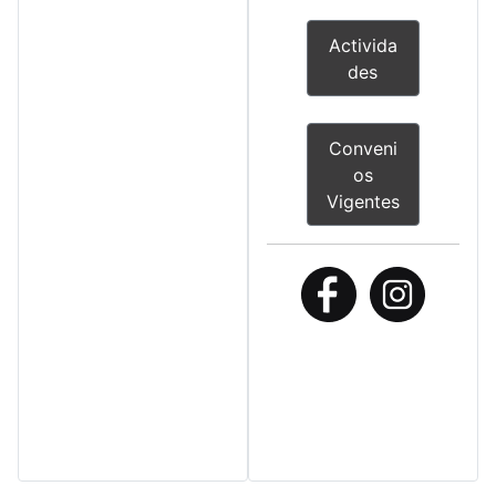
r
t
h
Activida
des
Conveni
os
Vigentes