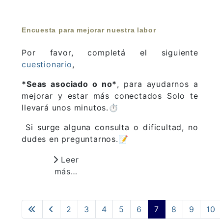
Encuesta para mejorar nuestra labor
Por favor, completá el siguiente
cuestionario
,
*Seas asociado o no*
, para ayudarnos a
mejorar y estar más conectados Solo te
llevará unos minutos.⏱️
Si surge alguna consulta o dificultad, no
dudes en preguntarnos.📝
Leer
más…
2
3
4
5
6
7
8
9
10