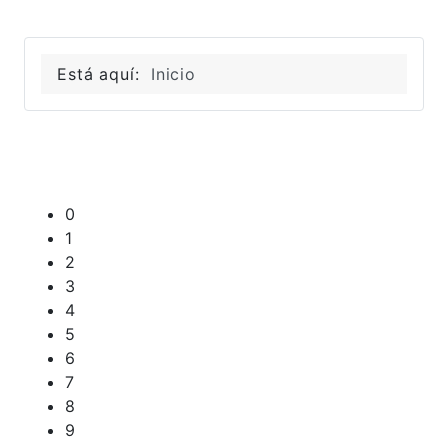
Está aquí:
Inicio
0
1
2
3
4
5
6
7
8
9