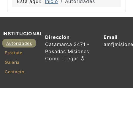
Está aquí:
Inicio
Autoridades
INSTITUCIONAL
Dirección
Email
Autoridades
Catamarca 2471 -
amfjmision
Posadas Misiones
Estatuto
Como LLegar
Galeria
Contacto