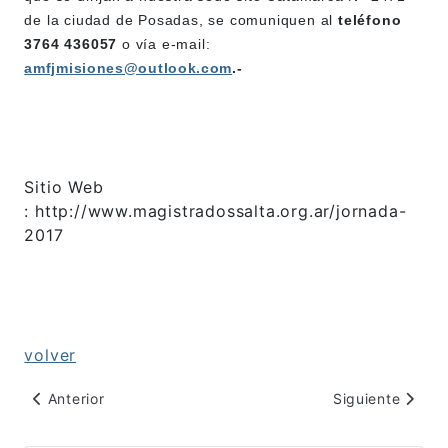
de la ciudad de Posadas, se comuniquen al
teléfono
3764 436057
o vía e-mail:
amfjmisiones@outlook.com
.-
Sitio Web
: http://www.magistradossalta.org.ar/jornada-
2017
volver
Artículo anterior: Jornada de Derecho de Familia
Artículo sigui
Anterior
Siguiente