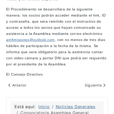
El Procedimiento se desarrollara de la siguiente
manera: los socios podrán acceder mediante el link, ID
y contraseña, que sera remitido con el instructivo de
acceso a todos los socios que hayan comunicado su
asistencia a la Asamblea mediante correo electrónico
amfjmisiones@outlook.com
, con no menos de tres días
hábiles de participación a la fecha de la misma. Se
informa que sera obligatorio para la asistencia contar
con video cámara y portar DNI que podrá ser requerido
por el presidente de la Asamblea.
El Consejo Directivo.
Artículo anterior: Jornadas de Actualización - Derecho La
Artículo siguien
Anterior
Siguiente
Está aquí:
Inicio
Noticias Generales
Convocatoria Asamblea General