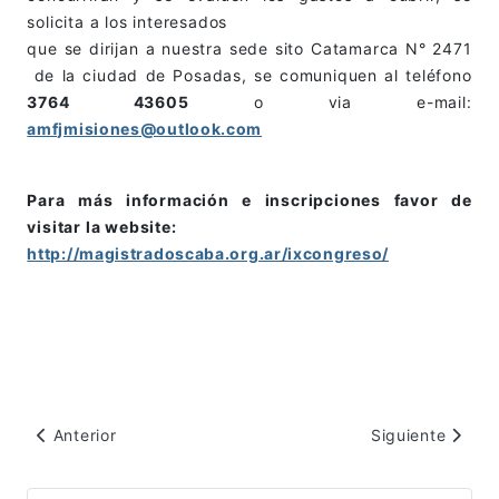
solicita a los interesados
que se dirijan a nuestra sede sito Catamarca N° 2471
de la ciudad de Posadas, se comuniquen al teléfono
3764 43605
o via e-mail:
amfjmisiones@outlook.com
Para más información e inscripciones favor de
visitar la website:
http://magistradoscaba.org.ar/ixcongreso/
Artículo anterior: Comunicado : IX Congreso Nacional de 
Artículo sigui
Anterior
Siguiente